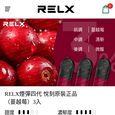
0


前調
蔓越莓
中調
清新
後調
微酸
RELX煙彈四代 悅刻原裝正品
（蔓越莓）3入
甜度
濃郁度