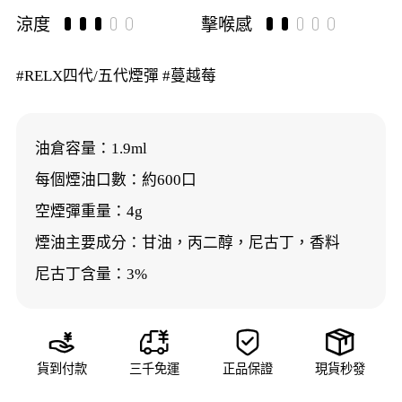
涼度
擊喉感
#RELX四代/五代煙彈 #蔓越莓
油倉容量：1.9ml
每個煙油口數：約600口
空煙彈重量：4g
煙油主要成分：甘油，丙二醇，尼古丁，香料
尼古丁含量：3%




貨到付款
三千免運
正品保證
現貨秒發