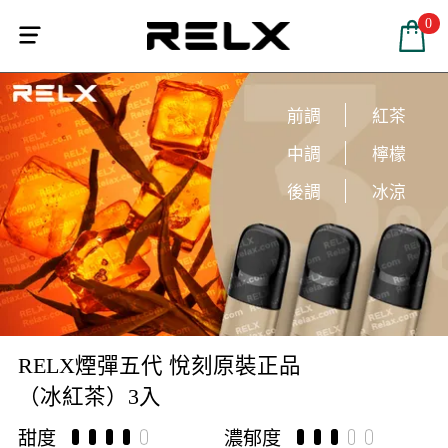
0


前調
紅茶
中調
檸檬
後調
冰涼
RELX煙彈五代 悅刻原裝正品
（冰紅茶）3入
甜度
濃郁度