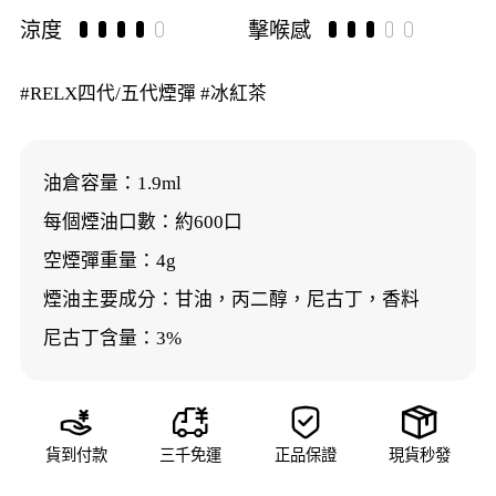
涼度
擊喉感
#RELX四代/五代煙彈 #冰紅茶
油倉容量：1.9ml
每個煙油口數：約600口
空煙彈重量：4g
煙油主要成分：甘油，丙二醇，尼古丁，香料
尼古丁含量：3%




貨到付款
三千免運
正品保證
現貨秒發