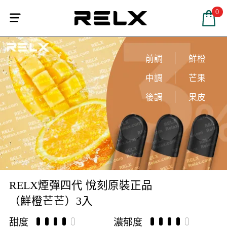
0


前調
鮮橙
中調
芒果
後調
果皮
RELX煙彈四代 悅刻原裝正品
（鮮橙芒芒）3入
甜度
濃郁度