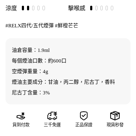
涼度
擊喉感
#RELX四代/五代煙彈 #鮮橙芒芒
油倉容量：1.9ml
每個煙油口數：約600口
空煙彈重量：4g
煙油主要成分：甘油，丙二醇，尼古丁，香料
尼古丁含量：3%




貨到付款
三千免運
正品保證
現貨秒發