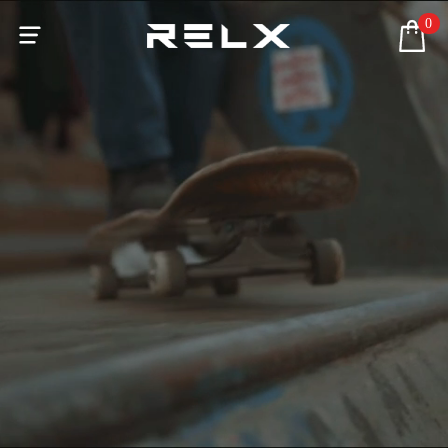
0

