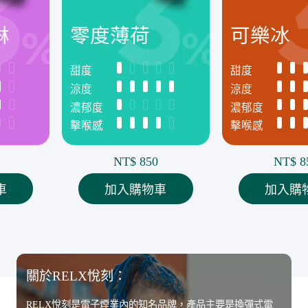
淋
零度薄荷
可樂冰
甜度
甜度
涼度
涼度
濃郁度
濃郁度
擊喉感
擊喉感
NT$ 850
NT$ 8
車
加入購物車
加入購
關於RELX悅刻：
關於RELX悅刻：
RELX悅刻電子煙
RELX悅刻電子煙
RELX悅刻是電子煙業內的知名品牌，產品主要是換彈式電
RELX悅刻是電子煙業內的知名品牌，產品主要是換彈式電