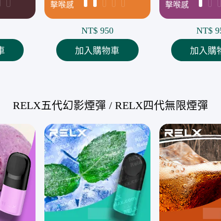
擊喉感
擊喉感
NT$ 950
NT$ 9
車
加入購物車
加入購
RELX五代幻影煙彈 / RELX四代無限煙彈