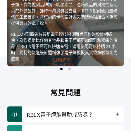
子煙，作為悅刻品牌旗下明星產品，憑藉產品的科技性及時
子煙，作為悅刻品牌旗下明星產品，憑藉產品的科技性及時
RELX悅刻經典設備由高強度和耐用的鋁合金製成。煙彈外
RELX悅刻經典設備由高強度和耐用的鋁合金製成。煙彈外
尚的外觀設計，獲得千萬消費者喜愛。 RELX悅刻使用最現
尚的外觀設計，獲得千萬消費者喜愛。 RELX悅刻使用最現
殼材質為美國伊士曼公司生產的PCTG，主要用於製作航空
殼材質為美國伊士曼公司生產的PCTG，主要用於製作航空
代的生產技術，將時尚的現代設計與尖端技術相結合，為您
代的生產技術，將時尚的現代設計與尖端技術相結合，為您
杯、奶瓶等，耐高溫，不會釋放有害物質，使用無後顧之
杯、奶瓶等，耐高溫，不會釋放有害物質，使用無後顧之
提供最好的電子煙。
提供最好的電子煙。
憂。
憂。
RELX悅刻將尖端最新電子煙技術與時尚簡約的設計相結
RELX悅刻將尖端最新電子煙技術與時尚簡約的設計相結
我們主要售賣RELX悅刻煙彈，包括RELX一代煙彈，四代煙
我們主要售賣RELX悅刻煙彈，包括RELX一代煙彈，四代煙
合，為您提供比任何其他品牌電子煙都更加優雅和精緻的產
合，為您提供比任何其他品牌電子煙都更加優雅和精緻的產
彈和五代煙彈，口味齊全，質量保障，所有商品均會定期補
彈和五代煙彈，口味齊全，質量保障，所有商品均會定期補
品。 RELX電子煙可以快速充電，滿電使用可以持續 24 小
品。 RELX電子煙可以快速充電，滿電使用可以持續 24 小
充，歡迎在線購買。
充，歡迎在線購買。
時。獨特的氣道設計還增強了電子煙模擬真實香煙吸氣阻力
時。獨特的氣道設計還增強了電子煙模擬真實香煙吸氣阻力
體驗。
體驗。
常見問題
Q1
RELX電子煙能幫助戒菸嗎？
