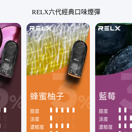
RELX六代經典口味煙彈
蜂蜜柚子
藍莓
甜度
甜度
涼度
涼度
濃郁度
濃郁度