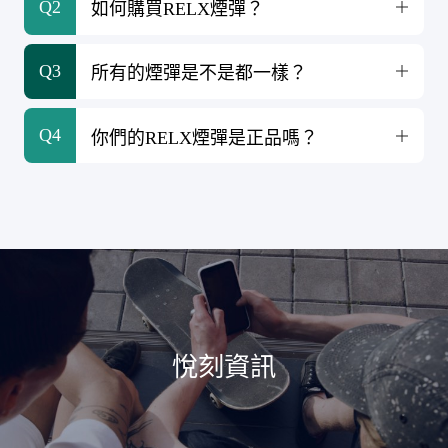
Q2
如何購買RELX煙彈？

Q3
所有的煙彈是不是都一樣？

Q4
你們的RELX煙彈是正品嗎？

悅刻資訊